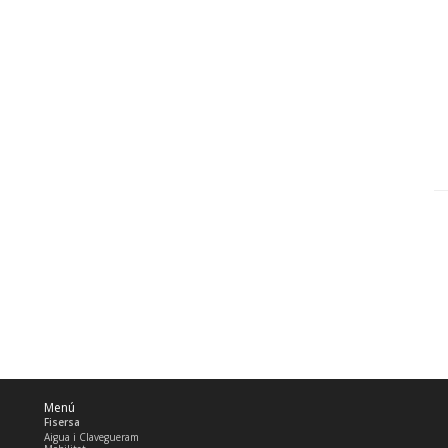
Menú
Fisersa
Aigua i Clavegueram