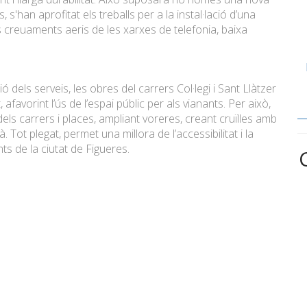
, s'han aprofitat els treballs per a la instal·lació d’una
 creuaments aeris de les xarxes de telefonia, baixa
 dels serveis, les obres del carrers Col·legi i Sant Llàtzer
t, afavorint l’ús de l’espai públic per als vianants. Per això,
ls carrers i places, ampliant voreres, creant cruïlles amb
. Tot plegat, permet una millora de l’accessibilitat i la
ts de la ciutat de Figueres.