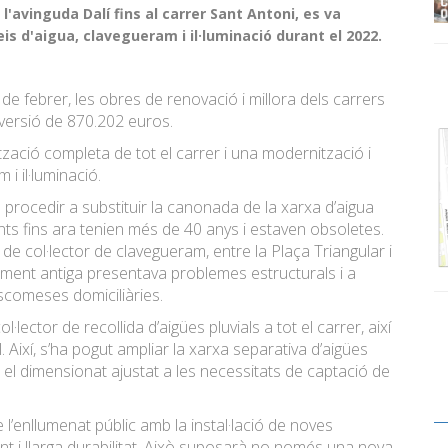
l'avinguda Dalí fins al carrer Sant Antoni, es va
is d'aigua, clavegueram i il·luminació durant el 2022.
de febrer, les obres de renovació i millora dels carrers
nversió de 870.202 euros.
zació completa de tot el carrer i una modernització i
 i il·luminació.
a procedir a substituir la canonada de la xarxa d’aigua
ents fins ara tenien més de 40 anys i estaven obsoletes.
e col·lector de clavegueram, entre la Plaça Triangular i
ament antiga presentava problemes estructurals i a
scomeses domiciliàries.
·lector de recollida d’aigües pluvials a tot el carrer, així
 Així, s’ha pogut ampliar la xarxa separativa d’aigües
b el dimensionat ajustat a les necessitats de captació de
 l’enllumenat públic amb la instal·lació de noves
t i llarga durabilitat. Això suposarà no només una nova