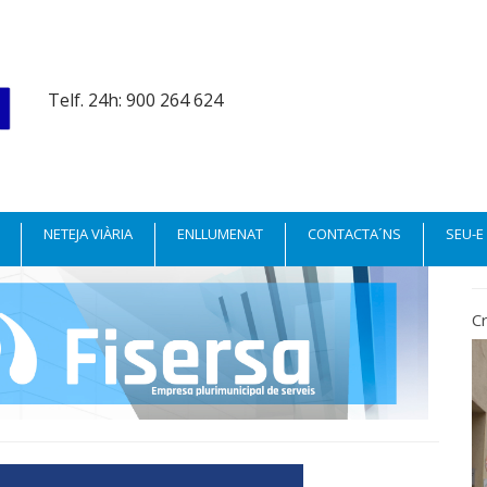
Telf. 24h: 900 264 624
NETEJA VIÀRIA
ENLLUMENAT
CONTACTA´NS
SEU-E
Cr