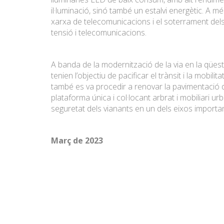
il·luminació, sinó també un estalvi energètic. A més
xarxa de telecomunicacions i el soterrament dels
tensió i telecomunicacions.
A banda de la modernització de la via en la qüestió
tenien l’objectiu de pacificar el trànsit i la mobilita
també es va procedir a renovar la pavimentació de
plataforma única i col·locant arbrat i mobiliari urbà
seguretat dels vianants en un dels eixos importan
Març de 2023