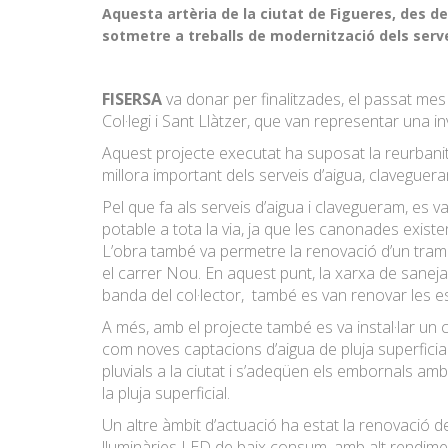
Aquesta artèria de la ciutat de Figueres, des de 
sotmetre a treballs de modernització dels serve
FISERSA
va donar per finalitzades, el passat mes 
Col·legi i Sant Llàtzer, que van representar una i
Aquest projecte executat ha suposat la reurbanit
millora important dels serveis d’aigua, clavegueram
Pel que fa als serveis d’aigua i clavegueram, es v
potable a tota la via, ja que les canonades exist
L’obra també va permetre la renovació d’un tram d
el carrer Nou. En aquest punt, la xarxa de sanej
banda del col·lector, també es van renovar les e
A més, amb el projecte també es va instal·lar un col
com noves captacions d’aigua de pluja superficial.
pluvials a la ciutat i s’adeqüen els embornals am
la pluja superficial.
Un altre àmbit d’actuació ha estat la renovació de
lluminàries LED de baix consum, amb alt rendimen