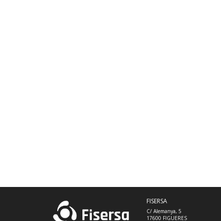
FISERSA
C/ Alemanya, 5
17600 FIGUERES