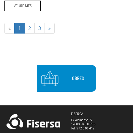
VEURE MÉS
«
1
2
3
»
FISERSA
C/ Alemanya, 5
17600 FIGUERES
Tel. 972 510 412